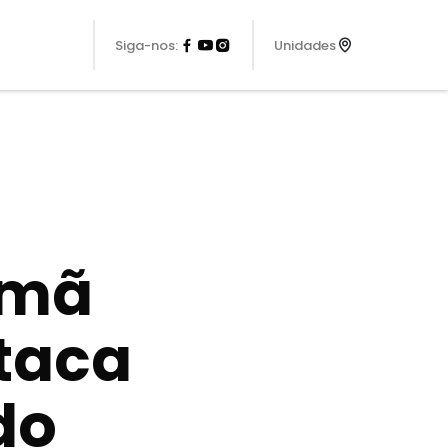
Siga-nos:
Unidades
rmã
staca
do