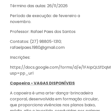
Término das aulas: 26/11/2026
Período de execução: de fevereiro a
novembro.
Professor: Rafael Paes dos Santos
Contatos: (27) 98805-1310;
rafaelpaes.1980@gmail.com
Inscrições:
https://docs.google.com/forms/d/e/1FAIpQLSf
usp=pp_url
Capoeira - VAGAS DISPONÍVEIS
A capoeira é uma arte-dança-brincadeira
corporal, desenvolvida em formação circular,
que proporciona vivências nos planos baixo,
médio, alto e invertido, conduzidas por palmas,