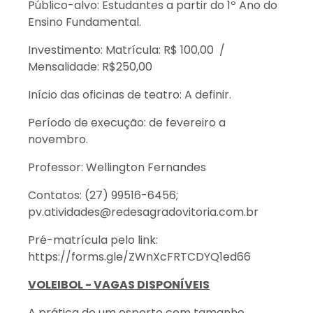
Público-alvo: Estudantes a partir do 1º Ano do
Ensino Fundamental.
Investimento: Matrícula: R$ 100,00 /
Mensalidade: R$250,00
Início das oficinas de teatro: A definir.
Período de execução: de fevereiro a
novembro.
Professor: Wellington Fernandes
Contatos: (27) 99516-6456;
pv.atividades@redesagradovitoria.com.br
Pré-matrícula pelo link:
https://forms.gle/ZWnXcFRTCDYQ1ed66
VOLEIBOL - VAGAS DISPONÍVEIS
A prática de um esporte com tamanho