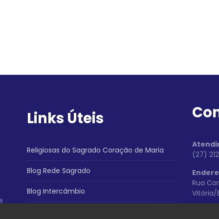
Con
Links Úteis
Atendi
Religiosas do Sagrado Coração de Maria
(27) 21
Blog Rede Sagrado
Endere
Rua Cor
Blog Intercâmbio
Vitória
e
Siga-n
Política de Privacidade