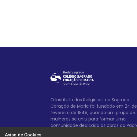
O Instituto das Religiosas do Sagrado
Coração de Maria foi fundado em 24 de
fevereiro de 1849, quando um grupo de
mulheres se uniu para formar uma
comunidade dedicada às obras do Padr
Pedro João Antônio Gailhac.
Aviso de Cookies: