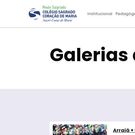
Institucional
Pedagógi
Galerias 
Arraiá +