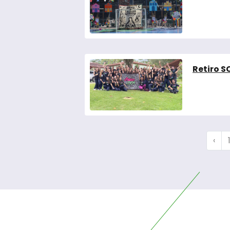
Retiro 
‹