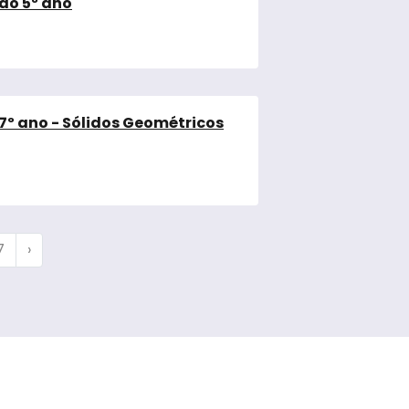
ao 5º ano
7º ano - Sólidos Geométricos
7
›