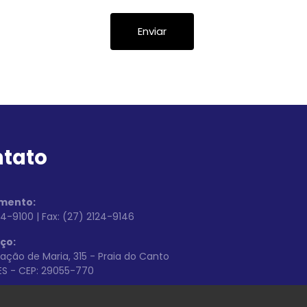
tato
mento:
24-9100 | Fax: (27) 2124-9146
ço:
ação de Maria, 315 - Praia do Canto
/ES - CEP: 29055-770
os: